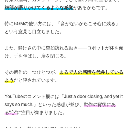
細部が語りかけてくるような感覚
があるからです。
特にBGMの使い方には、「音がないからこそ心に残る」
という意見も目立ちました。
また、静けさの中に突如訪れる動き――ロボットが体を傾
け、手を伸ばし、扉を閉じる。
その所作の一つひとつが、
まるで人の感情を代弁している
よう
だと評されています。
YouTubeのコメント欄には「Just a door closing, and yet it
says so much.」といった感想が並び、
動作の背後にあ
る“心”
に注目が集まりました。