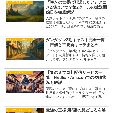
さらに盛り上げる注目のキャスト陣。そ
『嘆きの亡霊は引退したい』アニ
SF・ファンタジーアニメ
の魅力とキャラクタ...
メ2期はいつ？第2クールの放送開
始日を徹底解説
人気ライトノベル原作のアニメ『嘆きの
亡霊は引退したい』。2024年に放送され
た第1クールが話題を呼び、続編である2
期（第2クール）を心待ちにしているファ
ンも多いのではないでしょうか。本記事
では、『嘆きの亡霊は引退したい』アニ
ダンダダン2期キャスト完全一覧
SF・ファンタジーアニメ
メ2期はいつから...
｜声優と主要新キャラまとめ
「ダンダダン」第2期（2025年7月3日ス
タート）の最新キャスト情報を詳しく紹
介します。ダンダダン 2 期 キャスト に
興味があるファンの皆さんに向け、主要
キャラクターと声優の魅力を整理しまし
た。第1期からのレギュラーメンバーに加
【青のミブロ】配信サービス一
SF・ファンタジーアニメ
え、満次郎...
覧！Netflix・Amazonでの視聴状
況も解説
話題のアニメ『青のミブロ』は、幕末の
世界観と個性的なキャラクターで注目を
集めています。しかし、視聴できる配信
サービスが気になる方も多いのではない
でしょうか。この記事では、『青のミブ
ロ』が視聴可能な配信サービス一覧を紹
最強の王様 第2話の見どころを解
SF・ファンタジーアニメ
介し、NetflixやA...