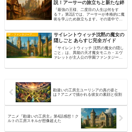
説！アーサーの旅立ちと新たな絆
『最強の王様、二度目の人生は何をす
る？』第2話では、アーサーが本格的に魔
術を学ぶため旅立ちます。その道中で家
族が盗賊に襲われるという緊迫の展開が
描かれ、視聴者をハラハラさせます。今
回はアーサーにとって大きな試練となる
サイレントウィッチ沈黙の魔女の
SF・ファンタジーアニメ
旅立ちと、そこで芽生える...
隠しごと あらすじ完全ガイド
「サイレントウィッチ 沈黙の魔女の隠し
ごと」は、異能の天才魔女モニカ・エヴ
ァレットが主人公の学園ファンタジー小
説です。彼女は“沈黙の魔女”と呼ばれなが
ら、王命で名門学園に潜入し、第二王子
を護衛するという極秘任務をこなしま
す。この記事では、「...
勘違いの工房主ユーリシアの真の姿と
は？アニメで描かれる彼女の素顔と役割
アニメ『勘違いの工房主』第4話感想！ク
ルトの工房スキルが想像超えた