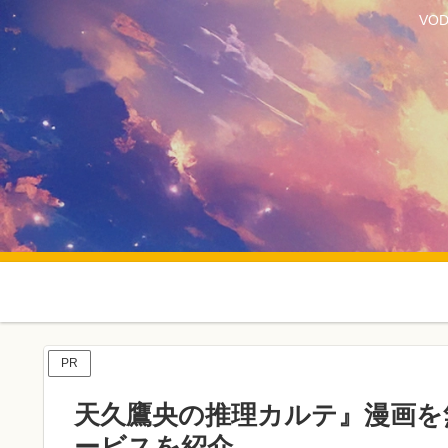
VO
PR
天久鷹央の推理カルテ』漫画を
ービスを紹介