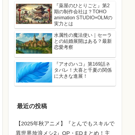
『薬屋のひとりごと』第2
期の制作会社は？TOHO
animation STUDIO×OLMの
実力とは
水属性の魔法使い｜セーラ
との結婚展開はある？最新
恋愛考察
『アオのハコ』第169話ネ
タバレ！大喜と千夏の関係
に大きな進展！
最近の投稿
【2025年秋アニメ】『とんでもスキルで
異世界放浪メシ2』OP・EDまとめ！主