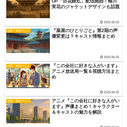
OP「百花繚乱」配信開始！蜷川
実花のジャケットデザインも話題
2025.06.03
『薬屋のひとりごと』第2期の声
恋愛・青春アニメ
優変更は？キャスト情報まとめ
2025.06.03
『この会社に好きな人がいます』
恋愛・青春アニメ
アニメ放送局一覧＆視聴方法まと
め
2025.06.02
アニメ『この会社に好きな人がい
恋愛・青春アニメ
ます』声優まとめ！キャラクター
＆キャストの魅力を解説