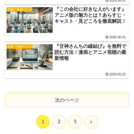
2025.06.01
『この会社に好きな人がいます』
恋愛・青春アニメ
アニメ版の魅力とは？あらすじ・
キャスト・見どころを徹底解説！
2025.06.01
『甘神さんちの縁結び』を無料で
恋愛・青春アニメ
読む方法！漫画とアニメ視聴の最
新情報
2025.05.22
次のページ
次
1
2
5