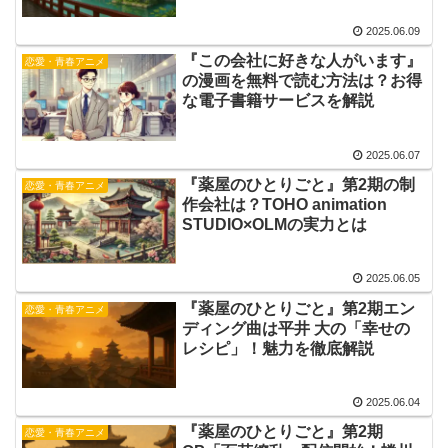
2025.06.09
『この会社に好きな人がいます』
恋愛・青春アニメ
の漫画を無料で読む方法は？お得
な電子書籍サービスを解説
2025.06.07
『薬屋のひとりごと』第2期の制
恋愛・青春アニメ
作会社は？TOHO animation
STUDIO×OLMの実力とは
2025.06.05
『薬屋のひとりごと』第2期エン
恋愛・青春アニメ
ディング曲は平井 大の「幸せの
レシピ」！魅力を徹底解説
2025.06.04
『薬屋のひとりごと』第2期
恋愛・青春アニメ