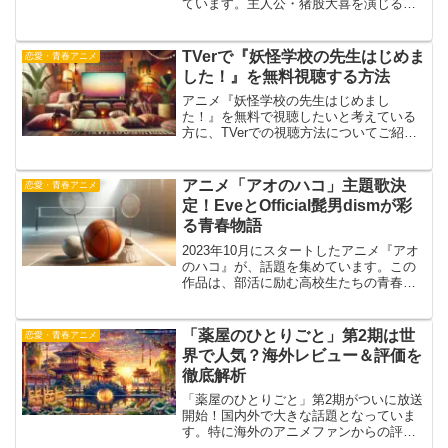
ています。主人公・猪股大喜を演じるの
は、爽やかかつ繊細な表現に定評のある
千葉翔也さん。そしてヒロインの鹿野千
夏役には、透明感のある声質と高い演技
TVerで『妖怪学校の先生はじめま
恋愛・青春アニメ
力で知られる上田麗奈さん...
した！』を無料視聴する方法
アニメ『妖怪学校の先生はじめまし
た！』を無料で視聴したいと考えている
方に、TVerでの視聴方法についてご紹介
します。現在、多くの人気アニメが配信
されているTVerでは、本作も期間限定で
配信されている場合があります。この記
アニメ「アオのハコ」主題歌決
恋愛・青春アニメ
事では、TVerでの...
定！EveとOfficial髭男dismが彩
る青春物語
2023年10月にスタートしたアニメ『アオ
のハコ』が、話題を集めています。この
作品は、部活に励む高校生たちの青春と
恋愛模様を描いた青春ストーリーです。
注目の主題歌には、人気アーティストの
EveとOfficial髭男dismが参加。オープニ
「薬屋のひとりごと」第2期は世
恋愛・青春アニメ
ン...
界で人気？海外レビュー＆評価を
徹底解析
「薬屋のひとりごと」第2期がついに放送
開始！国内外で大きな話題となっていま
す。特に海外のアニメファンからの評価
はどうなっているのか気になるところで