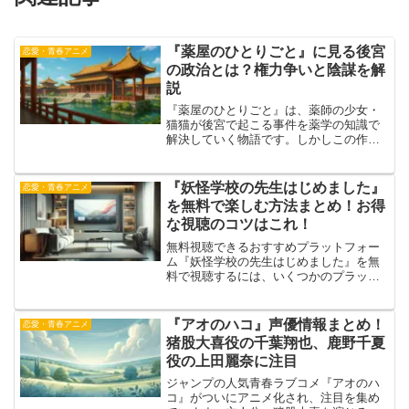
『薬屋のひとりごと』に見る後宮
恋愛・青春アニメ
の政治とは？権力争いと陰謀を解
説
『薬屋のひとりごと』は、薬師の少女・
猫猫が後宮で起こる事件を薬学の知識で
解決していく物語です。しかしこの作品
の魅力は単なるミステリーにとどまら
ず、後宮という特異な空間を通じて描か
れる濃密な政治劇にもあります。後宮は
『妖怪学校の先生はじめました』
恋愛・青春アニメ
皇帝の妃たちが暮らす場であ...
を無料で楽しむ方法まとめ！お得
な視聴のコツはこれ！
無料視聴できるおすすめプラットフォー
ム『妖怪学校の先生はじめました』を無
料で視聴するには、いくつかのプラット
フォームが便利です。それぞれのサービ
スには特徴があり、視聴スタイルや好み
に応じて選ぶことができます。代表的な
『アオのハコ』声優情報まとめ！
恋愛・青春アニメ
プラットフォームとして、...
猪股大喜役の千葉翔也、鹿野千夏
役の上田麗奈に注目
ジャンプの人気青春ラブコメ『アオのハ
コ』がついにアニメ化され、注目を集め