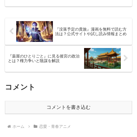
す。本記事では、海外レビューサイトの
評価やSNSの反応をもとに、「薬屋のひ
とりごと」第2期の人...
『没落予定の貴族』漫画を無料で読む方
法は？公式サイトや試し読み情報まとめ
『薬屋のひとりごと』に見る後宮の政治
とは？権力争いと陰謀を解説
コメント
コメントを書き込む
ホーム
恋愛・青春アニメ