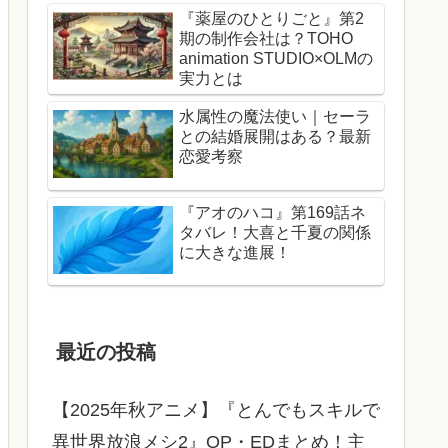
『薬屋のひとりごと』第2
期の制作会社は？TOHO
animation STUDIO×OLMの
実力とは
水属性の魔法使い｜セーラ
との結婚展開はある？最新
恋愛考察
『アオのハコ』第169話ネ
タバレ！大喜と千夏の関係
に大きな進展！
最近の投稿
【2025年秋アニメ】『とんでもスキルで
異世界放浪メシ2』OP・EDまとめ！主