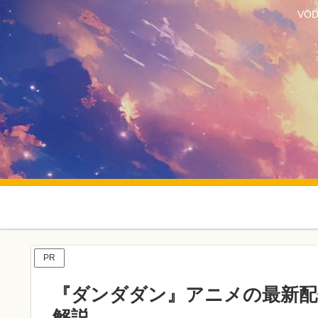
VO
PR
『ダンダダン』アニメの最新配
解説