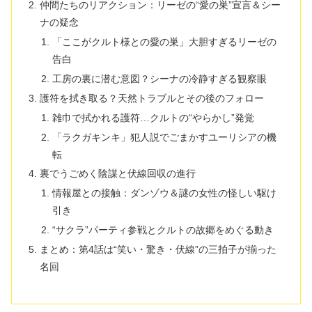
仲間たちのリアクション：リーゼの“愛の巣”宣言＆シー
ナの疑念
「ここがクルト様との愛の巣」大胆すぎるリーゼの
告白
工房の裏に潜む意図？シーナの冷静すぎる観察眼
護符を拭き取る？天然トラブルとその後のフォロー
雑巾で拭かれる護符…クルトの“やらかし”発覚
「ラクガキンキ」犯人説でごまかすユーリシアの機
転
裏でうごめく陰謀と伏線回収の進行
情報屋との接触：ダンゾウ＆謎の女性の怪しい駆け
引き
“サクラ”パーティ参戦とクルトの故郷をめぐる動き
まとめ：第4話は“笑い・驚き・伏線”の三拍子が揃った
名回