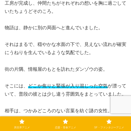
工房が完成し、仲間たちがそれぞれの想いを胸に過ごして
いたちょうどそのころ。
物語は、静かに別の局面へと進んでいました。
それはまるで、穏やかな水面の下で、見えない流れが確実
にうねりを生んでいるような気配でした。
街の片隅、情報屋のもとを訪れたダンゾウの姿。
そこには、
どこか焦りと緊張が入り混じった空気
が漂って
いて、普段の彼とは少し違う雰囲気をまとっていました。
相手は、つかみどころのない言葉を紡ぐ謎の女性。
彼女の発する言葉の中には、クルトの存在をどこか特別視
異世界アニメ
恋愛・青春アニメ
SF・ファンタジーアニメ