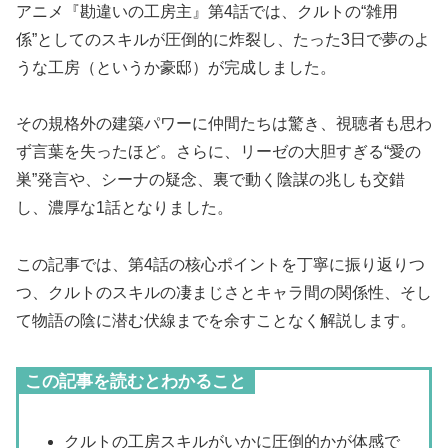
アニメ『勘違いの工房主』第4話では、クルトの“雑用
係”としてのスキルが圧倒的に炸裂し、たった3日で夢のよ
うな工房（というか豪邸）が完成しました。
その規格外の建築パワーに仲間たちは驚き、視聴者も思わ
ず言葉を失ったほど。さらに、リーゼの大胆すぎる“愛の
巣”発言や、シーナの疑念、裏で動く陰謀の兆しも交錯
し、濃厚な1話となりました。
この記事では、第4話の核心ポイントを丁寧に振り返りつ
つ、クルトのスキルの凄まじさとキャラ間の関係性、そし
て物語の陰に潜む伏線までを余すことなく解説します。
この記事を読むとわかること
クルトの工房スキルがいかに圧倒的かが体感で