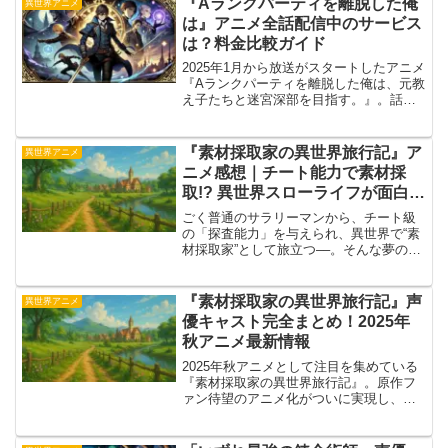
『Aランクパーティを離脱した俺
異世界アニメ
声が上がっています。今...
は』アニメ全話配信中のサービス
は？料金比較ガイド
2025年1月から放送がスタートしたアニメ
『Aランクパーティを離脱した俺は、元教
え子たちと迷宮深部を目指す。』。話題
のファンタジー作品として注目を集めて
おり、見逃した方やもう一度楽しみたい
方も多いのではないでしょうか。本記事
『素材採取家の異世界旅行記』ア
異世界アニメ
では、『Aランク...
ニメ感想｜チート能力で素材採
取!? 異世界スローライフが面白
い！
ごく普通のサラリーマンから、チート級
の「探査能力」を与えられ、異世界で“素
材採取家”として旅立つ––。そんな夢のよ
うな転生ファンタジーが、ついにアニメ
化された『素材採取家の異世界旅行
記』。剣と魔法の異世界で主人公がレア
『素材採取家の異世界旅行記』声
異世界アニメ
素材を集め、仲間とゆっ...
優キャスト完全まとめ！2025年
秋アニメ最新情報
2025年秋アニメとして注目を集めている
『素材採取家の異世界旅行記』。原作フ
ァン待望のアニメ化がついに実現し、そ
の声優キャストや制作スタッフ陣にも話
題が集まっています。この記事では、
『素材採取家の異世界旅行記』のメイン