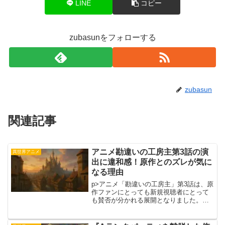
LINE
コピー
zubasunをフォローする
zubasun
関連記事
アニメ勘違いの工房主第3話の演
異世界アニメ
出に違和感！原作とのズレが気に
なる理由
p>アニメ「勘違いの工房主」第3話は、原
作ファンにとっても新規視聴者にとって
も賛否が分かれる展開となりました。特
に、ユーリシアのやりとりやパーティ
「サクラ」の描写において、期待されて
いたシーンが省略されたことに落胆する