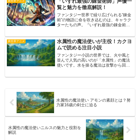
「いずれ最強の錬金術師」声優一
異世界アニメ
キャラクターを演じる声...
覧と魅力を徹底解説！
ファンタジー世界で繰り広げられる“錬金
術”の物語に命を吹き込むのは、キャラク
ターたちの声。『いずれ最強の錬金術
師』では、実力派から注目の若手まで、
多彩な声優陣がそろい、それぞれの個性
と感情を丁寧に表現しています。この記
水属性の魔法使いが主役！カクヨ
異世界アニメ
事では、メインキャラク...
ムで読める注目小説
ファンタジー小説の世界では、火や風と
並んで人気の高いのが「水属性」の魔法
使いです。水を操る魔法は攻撃から回復
まで幅広く活用され、作品ごとにさまざ
まな表現で描かれています。カクヨムに
も水属性の魔法使いが活躍する物語が数
多く掲載されており、読者...
水属性の魔法使い アモンの素顔とは？努
力家16歳の剣士に迫る
水属性の魔法使いニルスの魅力と役割を
解説