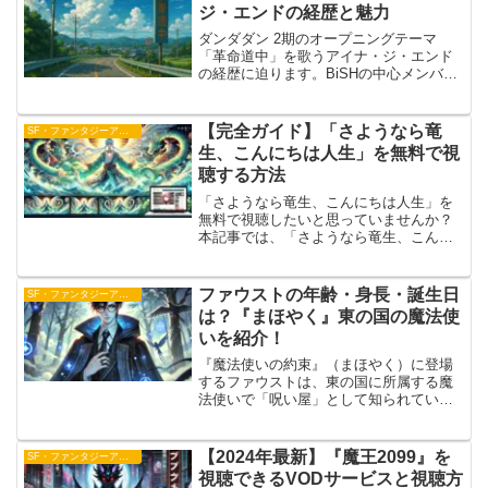
なる価値観や文化が...
ジ・エンドの経歴と魅力
ダンダダン 2期のオープニングテーマ
「革命道中」を歌うアイナ・ジ・エンド
の経歴に迫ります。BiSHの中心メンバー
として、そしてソロアーティストとして
数々の作品を手がけてきた彼女が、なぜ
この曲で“狂気的な魅力”を放つのか。ダン
【完全ガイド】「さようなら竜
SF・ファンタジーアニメ
ダダンの世界観と...
生、こんにちは人生」を無料で視
聴する方法
「さようなら竜生、こんにちは人生」を
無料で視聴したいと思っていませんか？
本記事では、「さようなら竜生、こんに
ちは人生 無料視聴」と検索する方に向
けて、ABEMAやその他の動画配信サービ
スを活用して無料で視聴する方法を解説
ファウストの年齢・身長・誕生日
SF・ファンタジーアニメ
します。見逃し配信、...
は？『まほやく』東の国の魔法使
いを紹介！
『魔法使いの約束』（まほやく）に登場
するファウストは、東の国に所属する魔
法使いで「呪い屋」として知られていま
す。彼は独特な雰囲気を持つキャラクタ
ーであり、プレイヤーからも高い人気を
誇ります。今回は、ファウストの年齢や
【2024年最新】『魔王2099』を
SF・ファンタジーアニメ
身長、誕生日などのプロフ...
視聴できるVODサービスと視聴方