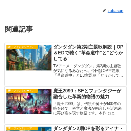
zubasun
関連記事
ダンダダン第2期主題歌解説｜OP
SF・ファンタジーアニメ
＆EDで聴く“革命道中”と“どうか
してる”
TVアニメ「ダンダダン」第2期の主題歌
が気になるあなたへ。今回はOP主題歌
「革命道中」とED主題歌「どうかして
る」について、アーティスト情報や楽曲
の魅力を詳しく紹介します。OPを担当す
るのはアイナ・ジ・エンドさん。彼女が
魔王2099：SFとファンタジーが
SF・ファンタジーアニメ
本作のために書き下ろ...
融合した革新的物語の魅力
『魔王2099』は、伝説の魔王が500年の
時を経て、科学と魔法が融合した近未来
に再び姿を現す物語です。本作では、サ
イバーパンク的な都市「新宿」や魔導技
術が発達した「秋葉原」など、幻想と未
来科学が交錯する世界が広がります。異
ダンダダン2期OPを彩るアイナ・
SF・ファンタジーアニメ