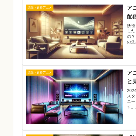
ア
恋愛・青春アニメ
配
妖怪
した
の？
の先
ア
恋愛・青春アニメ
と
20
スタ
ニー
す。