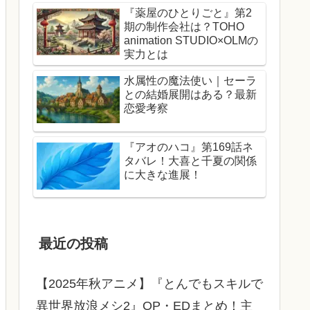
『薬屋のひとりごと』第2
期の制作会社は？TOHO
animation STUDIO×OLMの
実力とは
水属性の魔法使い｜セーラ
との結婚展開はある？最新
恋愛考察
『アオのハコ』第169話ネ
タバレ！大喜と千夏の関係
に大きな進展！
最近の投稿
【2025年秋アニメ】『とんでもスキルで
異世界放浪メシ2』OP・EDまとめ！主