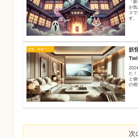
『妖
か気
スで
す。
妖
恋愛・青春アニメ
Tw
20
た！
と個
の視
次