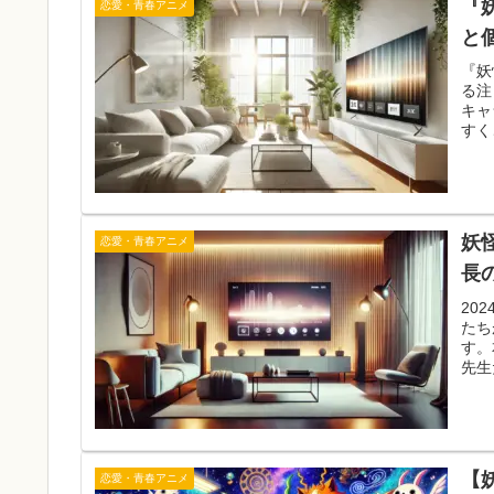
『
恋愛・青春アニメ
と
『妖
る注
キャ
すく
妖
恋愛・青春アニメ
長
20
たち
す。
先生
【
恋愛・青春アニメ