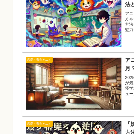
法
アニ
方や
方法
魅力
ア
恋愛・青春アニメ
月
20
が気
怪学
ュー
『
恋愛・青春アニメ
方