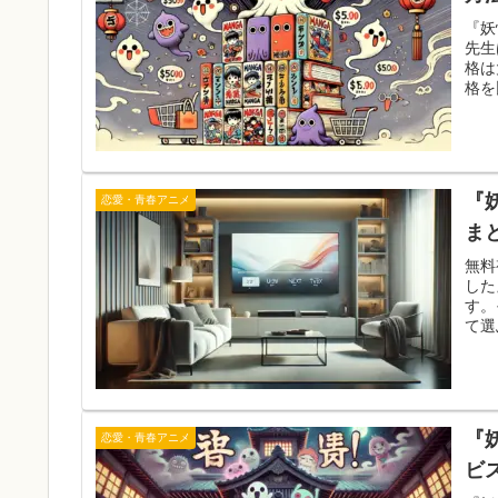
『妖
先生
格は
格を
『
恋愛・青春アニメ
ま
無料
した
す。
て選
『
恋愛・青春アニメ
ビ