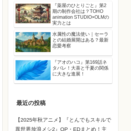
『薬屋のひとりごと』第2
期の制作会社は？TOHO
animation STUDIO×OLMの
実力とは
水属性の魔法使い｜セーラ
との結婚展開はある？最新
恋愛考察
『アオのハコ』第169話ネ
タバレ！大喜と千夏の関係
に大きな進展！
最近の投稿
【2025年秋アニメ】『とんでもスキルで
異世界放浪メシ2』OP・EDまとめ！主